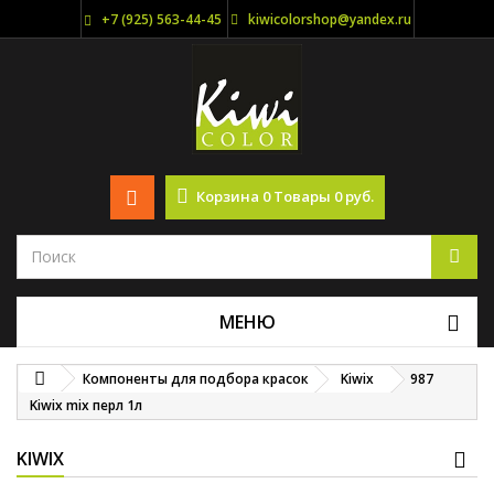
+7 (925) 563-44-45
kiwicolorshop@yandex.ru
Корзина
0
Товары
0 руб.
МЕНЮ
Компоненты для подбора красок
Kiwix
987
Kiwix mix перл 1л
KIWIX