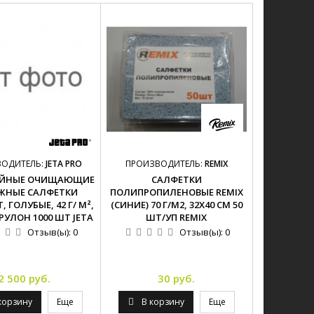
ВОДИТЕЛЬ:
JETA PRO
ПРОИЗВОДИТЕЛЬ:
REMIX
ОЙНЫЕ ОЧИЩАЮЩИЕ
САЛФЕТКИ
ЖНЫЕ САЛФЕТКИ
ПОЛИПРОПИЛЕНОВЫЕ REMIX
, ГОЛУБЫЕ, 42 Г/ М²,
(СИНИЕ) 70 Г/М2, 32Х40 СМ 50
 РУЛОН 1000 ШТ JETA
ШТ/УП REMIX
Отзыв(ы):
0
Отзыв(ы):
0
2 500 руб.
30 руб.
корзину
Еще
В корзину
Еще