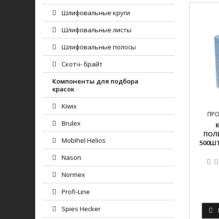
Шлифовальные круги
Шлифовальные листы
Шлифовальные полосы
Скотч- брайт
Компоненты для подбора
красок
Kiwix
ПР
Brulex
ПОЛ
Mobihel Helios
500ШТ
Nason
Normex
Profi-Line
Spies Hecker