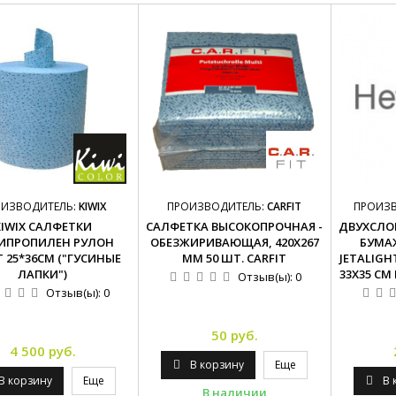
ОИЗВОДИТЕЛЬ:
KIWIX
ПРОИЗВОДИТЕЛЬ:
CARFIT
ПРОИЗ
KIWIX САЛФЕТКИ
САЛФЕТКА ВЫСОКОПРОЧНАЯ -
ДВУХСЛ
ИПРОПИЛЕН РУЛОН
ОБЕЗЖИРИВАЮЩАЯ, 420Х267
БУМА
 25*36СМ ("ГУСИНЫЕ
ММ 50 ШТ. CARFIT
JETALIGHT
ЛАПКИ")
33Х35 СМ
Отзыв(ы):
0
Отзыв(ы):
0
50 руб.
4 500 руб.
В корзину
Еще
В корзину
Еще
В 
В наличии