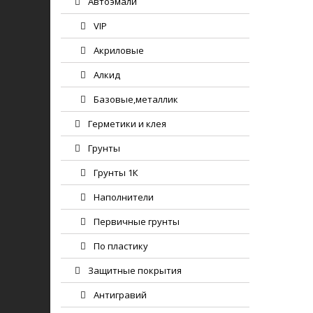
Автоэмали
VIP
Акриловые
Алкид
Базовые,металлик
Герметики и клея
Грунты
Грунты 1К
Наполнители
Первичные грунты
По пластику
Защитные покрытия
Антигравий