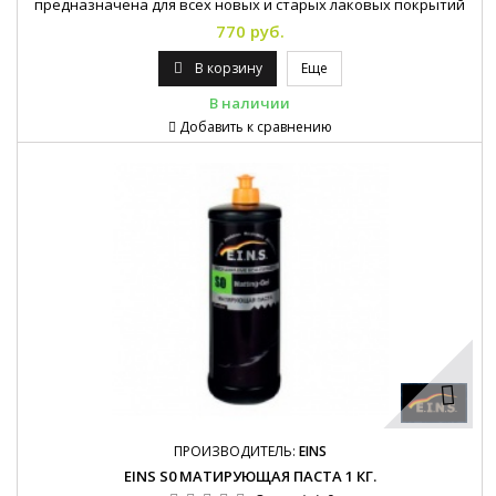
предназначена для всех новых и старых лаковых покрытий
(бесцветных лаков и красок) Stratch Resistant, UHS, HS, MS, 2K и
770 руб.
1К.
В корзину
Еще
В наличии
Добавить к сравнению
ПРОИЗВОДИТЕЛЬ:
EINS
EINS S0 МАТИРУЮЩАЯ ПАСТА 1 КГ.