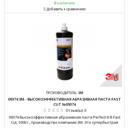
В наличии
абразивные пасты. Снижает затраты времени...
Добавить к сравнению
ПРОИЗВОДИТЕЛЬ:
3M
09374 3М - ВЫСОКОЭФФЕКТИВНАЯ АБРАЗИВНАЯ ПАСТА FAST
CUT №09374
Отзыв(ы):
0
09374 Высокоэффективная абразивная паста Perfect-it III Fast
Cut, 1000 г., производство компании 3М. Это супербыстрая
абразивная паста предназначена для удаления тонких