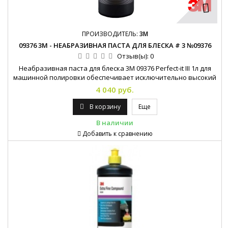
ПРОИЗВОДИТЕЛЬ:
3M
09376 3М - НЕАБРАЗИВНАЯ ПАСТА ДЛЯ БЛЕСКА # 3 №09376
Отзыв(ы):
0
Неабразивная паста для блеска 3M 09376 Perfect-it III 1л для
машинной полировки обеспечивает исключительно высокий
глянец и предназначена для применения по авторемонтным
4 040 руб.
лакокрасочным покрытиям для устранения следов обработки
другими пастами, например высокоэффективной абразивной
В корзину
Еще
пастой 3М 09375 Perfect-it III. Паста пригодна также для
В наличии
устранения мелких...
Добавить к сравнению