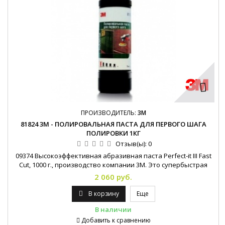
ПРОИЗВОДИТЕЛЬ:
3M
81824 3М - ПОЛИРОВАЛЬНАЯ ПАСТА ДЛЯ ПЕРВОГО ШАГА
ПОЛИРОВКИ 1КГ
Отзыв(ы):
0
09374 Высокоэффективная абразивная паста Perfect-it III Fast
Cut, 1000 г., производство компании 3М. Это супербыстрая
абразивная паста предназначена для удаления тонких
2 060 руб.
шлифовальных рисок. Паста чрезвычайно эффективна при
полировке как свежих, так и не новых HS красок.
В корзину
Еще
Превосходит по эффективности все существующие
В наличии
абразивные пасты. Снижает затраты времени...
Добавить к сравнению