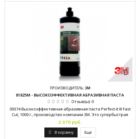
ПРОИЗВОДИТЕЛЬ:
3M
81825М - ВЫСОКОЭФФЕКТИВНАЯ АБРАЗИВНАЯ ПАСТА
Отзыв(ы):
0
09374 Высокоэффективная абразивная паста Perfect-it III Fast
Cut, 1000 г., производство компании 3М. Это супербыстрая
абразивная паста предназначена для удаления тонких
2 070 руб.
шлифовальных рисок. Паста чрезвычайно эффективна при
полировке как свежих, так и не новых HS красок.
В корзину
Еще
Превосходит по эффективности все существующие