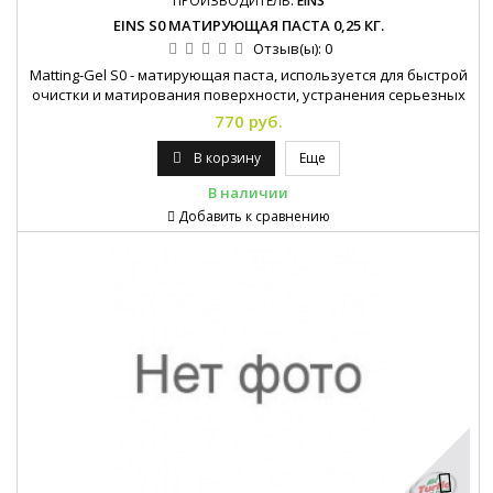
ПРОИЗВОДИТЕЛЬ:
EINS
EINS S0 МАТИРУЮЩАЯ ПАСТА 0,25 КГ.
Отзыв(ы):
0
Matting-Gel S0 - матирующая паста, используется для быстрой
очистки и матирования поверхности, устранения серьезных
дефектов и царапин. Предназначена для профессионального
770 руб.
применения при проведении лакокрасочных работ.
В корзину
Еще
В наличии
Добавить к сравнению