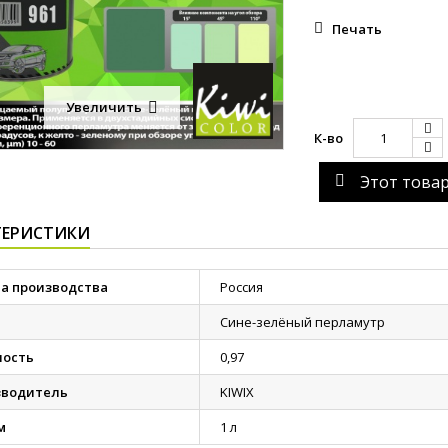
Печать
Увеличить
К-во
Этот това
ТЕРИСТИКИ
а производства
Россия
Сине-зелёный перламутр
ность
0,97
зводитель
KIWIX
м
1 л