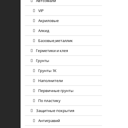
Автоэмали
VIP
Акриловые
Алкид
Базовые,металлик
Герметики и клея
Грунты
Грунты 1К
Наполнители
Первичные грунты
По пластику
Защитные покрытия
Антигравий