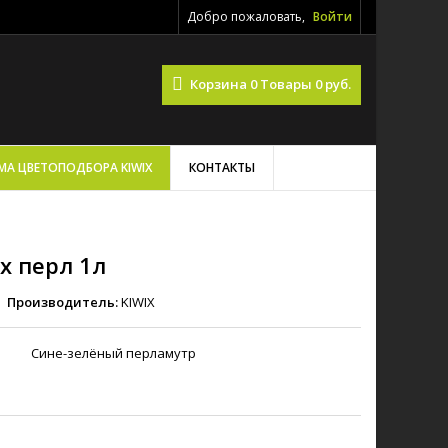
Добро пожаловать,
Войти
Корзина
0
Товары
0 руб.
МА ЦВЕТОПОДБОРА KIWIX
КОНТАКТЫ
ix перл 1л
Производитель:
KIWIX
Сине-зелёный перламутр