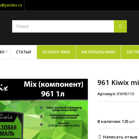
op@yandex.ru
ВО
СТАТЬИ
КАТАЛОГ KIWIX
МАТЕРИАЛЫ KIWIX
СИСТЕ
961 Kiwix m
Артикул:
KW96110
В наличии:
125
шт.
Написать отзыв