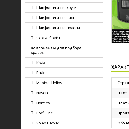
Шлифовальные круги
Шлифовальные листы
Шлифовальные полосы
Скотч- брайт
Компоненты для подбора
красок
Kiwix
ХАРАК
Brulex
Mobihel Helios
Стран
Nason
Цвет
Normex
Плот
Profi-Line
Прои
Spies Hecker
Объё