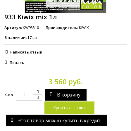
Увеличить
933 Kiwix mix 1л
Артикул:
KW93310
Производитель:
KIWIX
В наличии:
17
шт.
Написать отзыв
Печать
3 560 руб.
В корзину
К-во
Купить в 1 клик
Этот товар можно купить в кредит