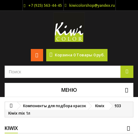
+7 (925) 563-44-45
kiwicolorshop@yandex.ru
Корзина
0
Товары
0 руб.
МЕНЮ
Компоненты для подбора красок
Kiwix
933
Kiwix mix 1л
KIWIX