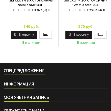
3М СКОТЧ 2-Х СТОРОННИЙ
3М СКОТЧ 2-Х СТОРОННИЙ
9ММ Х 5М/14ШТ
12ММ Х 5М/10ШТ
Отзыв(ы):
0
Отзыв(ы):
0
340 руб.
370 руб.
В корзину
Еще
В корзину
Еще
В наличии
В наличии
СПЕЦПРЕДЛОЖЕНИЯ
ИНФОРМАЦИЯ
МОЯ УЧЕТНАЯ ЗАПИСЬ
СВЯЖИТЕСЬ С НАМИ