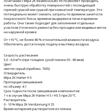
сочетании с Mipa 2K-Reaktivzusatz VR позволяет проводить
очень быструю обработку поверхностей с последующей
горячей сушкой или сушкой при комнатной температуре. Это
потенциально может снизить затраты по времени занятости
покрасочного бокса, времени выдержки в печи и времени
работы. Она также подходит для заполнения отдельных
участков (точечного ремонта) без просадки или видимых меток
на наружной кромке.
От +10 °C, не более 80 % относительной влажности воздуха.
Обеспечить достаточную подачу и вытяжку воздуха.
Скорость растекания
5,0 - 6,0 м²/л (при толщине сухой пленки 50 - 80 мкм)
Цвет
светло-серый (приблиз. 7035)
Отвердитель
Mipa 2K-Härter H 5
Пропорция смешивания
по объему: 4:1
Срок годности после смешивания компонентов
1 ч в случае Mipa 2K-Härter H 5 / HS 5 при 20 °C
Растворитель
0 - 10 % Mipa 2K-Verdünnung V 25
Время испарения растворителя из пленки