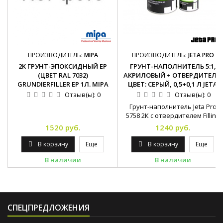
ПРОИЗВОДИТЕЛЬ:
MIPA
ПРОИЗВОДИТЕЛЬ:
JETA PRO
2K ГРУНТ-ЭПОКСИДНЫЙ EP
ГРУНТ-НАПОЛНИТЕЛЬ 5:1,
(ЦВЕТ RAL 7032)
АКРИЛОВЫЙ + ОТВЕРДИТЕЛЬ.
GRUNDIERFILLER EP 1Л. MIPA
ЦВЕТ: СЕРЫЙ, 0,5+0,1 Л JETA
Отзыв(ы):
0
Отзыв(ы):
0
Грунт-наполнитель Jeta Pro
5758 2К с отвердителем Filling
Primer 5:1, комплект
1520 руб.
1240 руб.
В корзину
Еще
В корзину
Еще
В наличии
В наличии
СПЕЦПРЕДЛОЖЕНИЯ