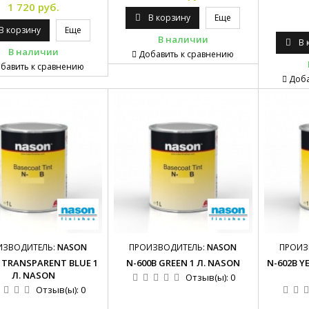
1 720 руб.
В корзину
Еще
В корзину
Еще
В наличии
В 
В наличии
Добавить к сравнению
бавить к сравнению
Доба
ИЗВОДИТЕЛЬ:
NASON
ПРОИЗВОДИТЕЛЬ:
NASON
ПРОИЗ
 TRANSPARENT BLUE 1
N-600B GREEN 1 Л. NASON
N-602B Y
Л. NASON
Отзыв(ы):
0
Отзыв(ы):
0