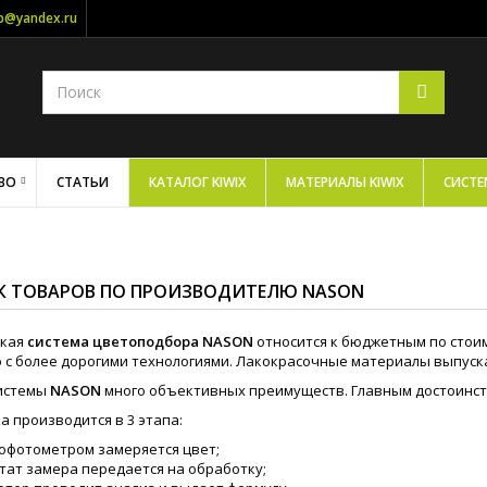
op@yandex.ru
ВО
СТАТЬИ
КАТАЛОГ KIWIX
МАТЕРИАЛЫ KIWIX
СИСТЕ
К ТОВАРОВ ПО ПРОИЗВОДИТЕЛЮ NASON
ская
система цветоподбора
NASON
относится к бюджетным по стоим
 с более дорогими технологиями. Лакокрасочные материалы выпускае
системы
NASON
много объективных преимуществ. Главным достоинст
а производится в 3 этапа:
офотометром замеряется цвет;
тат замера передается на обработку;