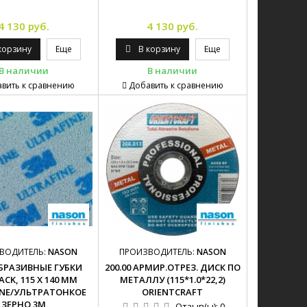
4 130 руб.
4 130 руб.
корзину
Еще
В корзину
Еще
В наличии
В наличии
вить к сравнению
Добавить к сравнению
ВОДИТЕЛЬ:
NASON
ПРОИЗВОДИТЕЛЬ:
NASON
АБРАЗИВНЫЕ ГУБКИ
200.00 АРМИР.ОТРЕЗ. ДИСК ПО
CK, 115 Х 140 ММ
МЕТАЛЛУ (115*1.0*22,2)
INE/УЛЬТРАТОНКОЕ
ORIENTCRAFT
ЗЕРНО 3М
Отзыв(ы):
0