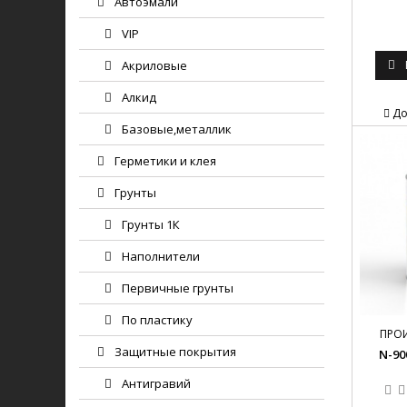
Автоэмали
VIP
Акриловые
Алкид
До
Базовые,металлик
Герметики и клея
Грунты
Грунты 1К
Наполнители
Первичные грунты
По пластику
ПРО
Защитные покрытия
N-90
Антигравий