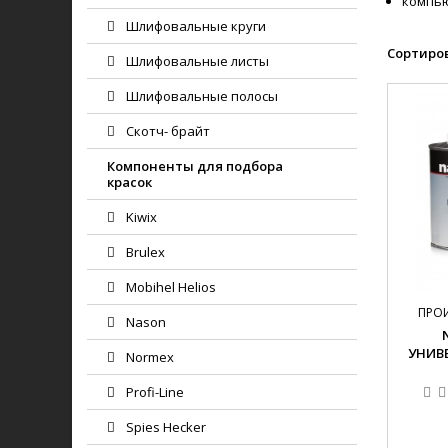
компью
Шлифовальные круги
Сортиров
Шлифовальные листы
Шлифовальные полосы
Скотч- брайт
Компоненты для подбора
красок
Kiwix
Brulex
Mobihel Helios
ПРО
Nason
УНИВЕ
Normex
Profi-Line
Spies Hecker