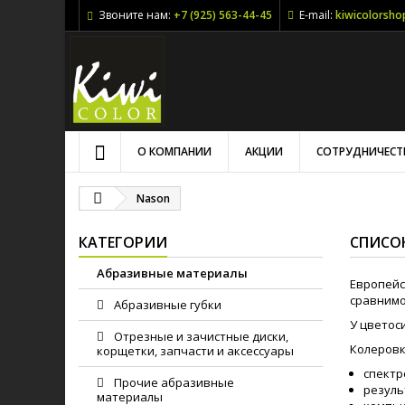
Звоните нам:
+7 (925) 563-44-45
E-mail:
kiwicolorsh
О КОМПАНИИ
АКЦИИ
СОТРУДНИЧЕСТ
Nason
КАТЕГОРИИ
СПИСО
Абразивные материалы
Европей
сравнимо
Абразивные губки
У цвето
Отрезные и зачистные диски,
Колеровк
корщетки, запчасти и аксессуары
спектр
Прочие абразивные
резуль
материалы