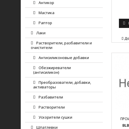
Антикор
Мастика
Раптор
Лаки
До
Растворители, разбавители и
очистители
Антисиликоновые добавки
Обезжиреватели
(антисиликон)
Преобразователи, добавки,
активаторы
Разбавители
Растворители
Ускорители сушки
ПРО
BL
Шпатлевки