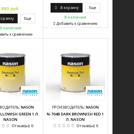
В корзину
Еще
880 руб.
В наличии
корзину
Еще
Добавить к сравнению
В наличии
вить к сравнению
ВОДИТЕЛЬ:
NASON
ПРОИЗВОДИТЕЛЬ:
NASON
ELLOWISH GREEN 1 Л.
N-704B DARK BROWNISH RED 1
NASON
Л. NASON
Отзыв(ы):
0
Отзыв(ы):
0