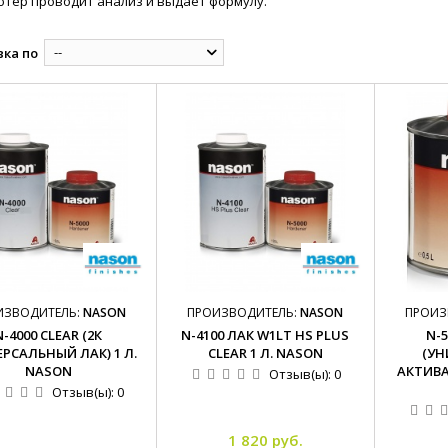
тер проводит анализ и выдает формулу.
--
ка по
ИЗВОДИТЕЛЬ:
NASON
ПРОИЗВОДИТЕЛЬ:
NASON
ПРОИЗ
N-4000 CLEAR (2К
N-4100 ЛАК W1LT HS PLUS
N-
РСАЛЬНЫЙ ЛАК) 1 Л.
CLEAR 1 Л. NASON
(УН
NASON
АКТИВА
Отзыв(ы):
0
Отзыв(ы):
0
1 820 руб.