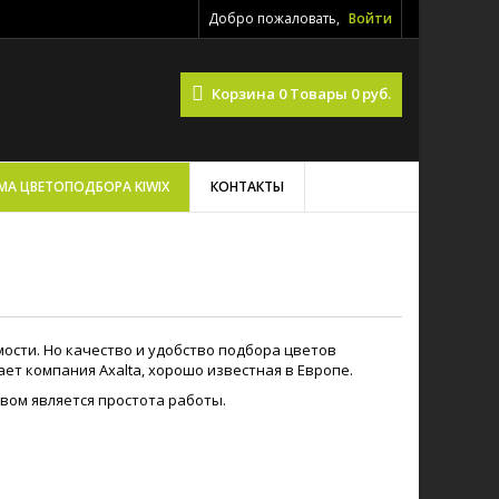
Добро пожаловать,
Войти
Корзина
0
Товары
0 руб.
МА ЦВЕТОПОДБОРА KIWIX
КОНТАКТЫ
ости. Но качество и удобство подбора цветов
т компания Axalta, хорошо известная в Европе.
вом является простота работы.