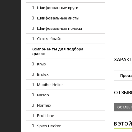
Шлифовальные круги
Шлифовальные листы
Шлифовальные полосы
Скотч- брайт
Компоненты для подбора
красок
ХАРАК
Kiwix
Brulex
Прои
Mobihel Helios
ОТЗЫВ
Nason
Normex
ОСТАВЬТ
Profi-Line
В ЭТОЙ
Spies Hecker