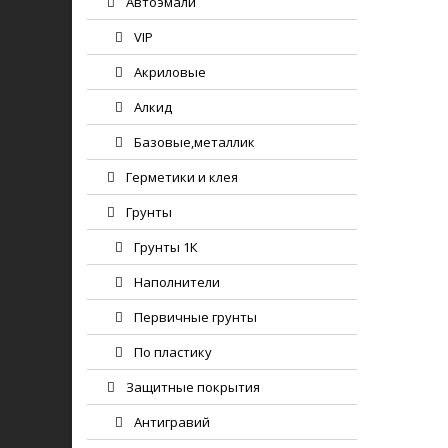
Автоэмали
VIP
Акриловые
Алкид
Базовые,металлик
Герметики и клея
Грунты
Грунты 1К
Наполнители
Первичные грунты
По пластику
Защитные покрытия
Антигравий