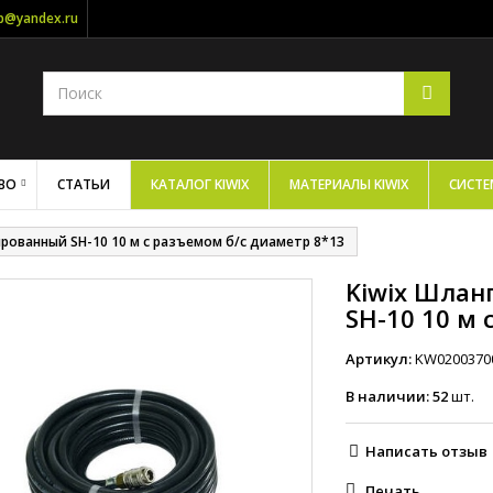
op@yandex.ru
ВО
СТАТЬИ
КАТАЛОГ KIWIX
МАТЕРИАЛЫ KIWIX
СИСТЕ
рованный SH-10 10 м с разъемом б/с диаметр 8*13
Kiwix Шлан
SH-10 10 м
Артикул:
KW0200370
В наличии:
52
шт.
Написать отзыв
Печать