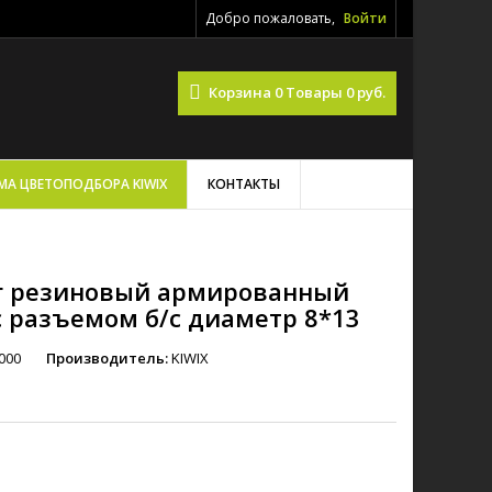
Добро пожаловать,
Войти
Корзина
0
Товары
0 руб.
МА ЦВЕТОПОДБОРА KIWIX
КОНТАКТЫ
г резиновый армированный
 с разъемом б/с диаметр 8*13
000
Производитель:
KIWIX