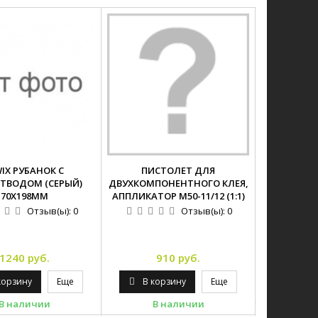
WIX РУБАНОК С
ПИСТОЛЕТ ДЛЯ
СИЛИКОН
ТВОДОМ (СЕРЫЙ)
ДВУХКОМПОНЕНТНОГО КЛЕЯ,
ЖЕЛТ
70Х198ММ
АППЛИКАТОР M50-11/12 (1:1)
Отзыв(ы):
0
Отзыв(ы):
0
1
1240 руб.
910 руб.
В ко
корзину
Еще
В корзину
Еще
В 
В наличии
В наличии