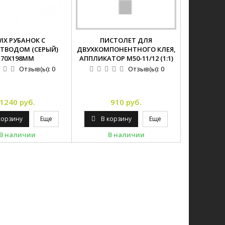
WIX РУБАНОК С
ПИСТОЛЕТ ДЛЯ
СИЛИКОН
ТВОДОМ (СЕРЫЙ)
ДВУХКОМПОНЕНТНОГО КЛЕЯ,
ЖЕЛТ
70Х198ММ
АППЛИКАТОР M50-11/12 (1:1)
Отзыв(ы):
0
Отзыв(ы):
0
1
1240 руб.
910 руб.
В ко
корзину
Еще
В корзину
Еще
В 
В наличии
В наличии