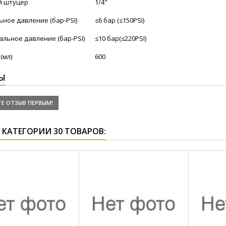
й штуцер
1/4"
ное давление (бар-PSI)
≤6 бар (≤150PSI)
льное давление (бар-PSI)
≤10 бар(≤220PSI)
(мл)
600
Ы
Е ОТЗЫВ ПЕРВЫМ!
 КАТЕГОРИИ 30 ТОВАРОВ: