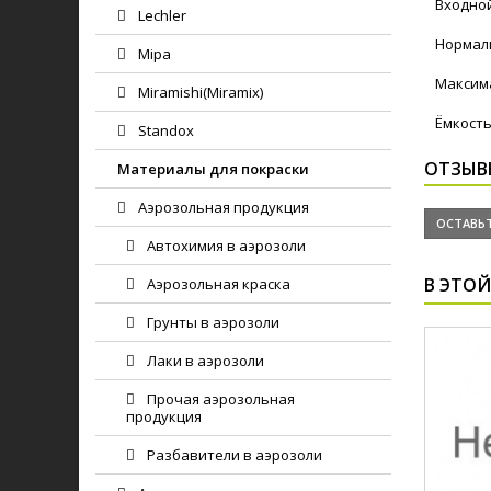
Входно
Lechler
Нормаль
Mipa
Максима
Miramishi(Miramix)
Ёмкость
Standox
ОТЗЫВ
Материалы для покраски
Аэрозольная продукция
ОСТАВЬТ
Автохимия в аэрозоли
В ЭТОЙ
Аэрозольная краска
Грунты в аэрозоли
Лаки в аэрозоли
Прочая аэрозольная
продукция
Разбавители в аэрозоли