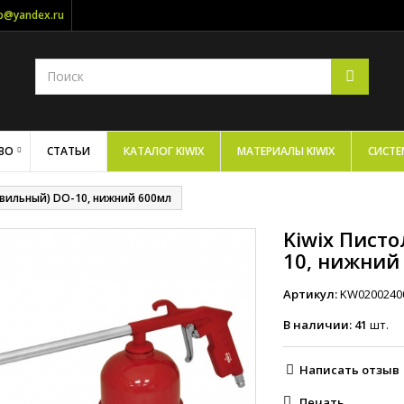
op@yandex.ru
ВО
СТАТЬИ
КАТАЛОГ KIWIX
МАТЕРИАЛЫ KIWIX
СИСТЕ
овильный) DO-10, нижний 600мл
Kiwix Пист
10, нижний
Артикул:
KW0200240
В наличии:
41
шт.
Написать отзыв
Печать