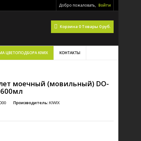
Добро пожаловать,
Войти
Корзина
0
Товары
0 руб.
МА ЦВЕТОПОДБОРА KIWIX
КОНТАКТЫ
олет моечный (мовильный) DO-
 600мл
000
Производитель:
KIWIX