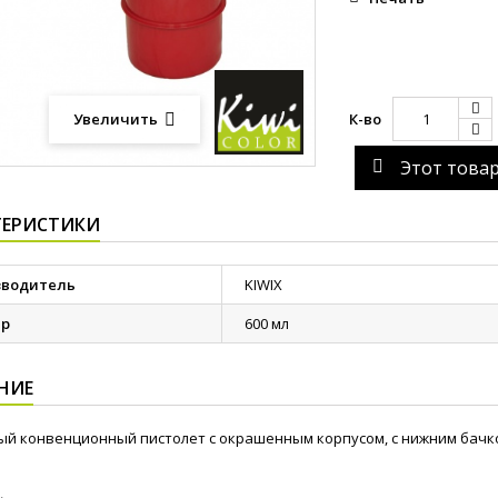
К-во
Увеличить
Этот това
ТЕРИСТИКИ
зводитель
KIWIX
ер
600 мл
НИЕ
й конвенционный пистолет с окрашенным корпусом, с нижним бачк
.