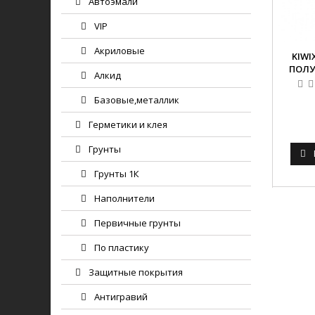
Автоэмали
VIP
Акриловые
KIWI
ПОЛУ
Алкид
Базовые,металлик
Герметики и клея
Грунты
Грунты 1К
Наполнители
Первичные грунты
По пластику
Защитные покрытия
Антигравий