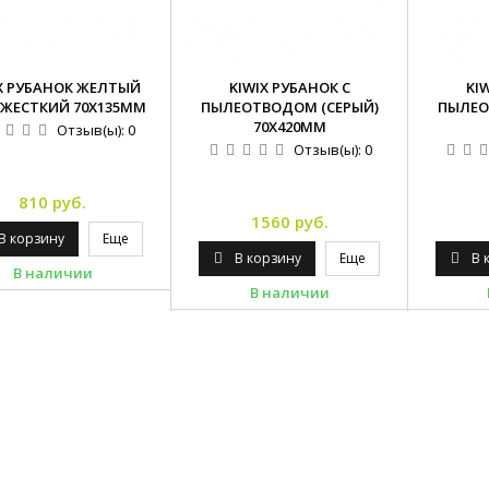
X РУБАНОК ЖЕЛТЫЙ
KIWIX РУБАНОК С
KI
ЖЕСТКИЙ 70Х135ММ
ПЫЛЕОТВОДОМ (СЕРЫЙ)
ПЫЛЕО
70Х420ММ
Отзыв(ы):
0
Отзыв(ы):
0
810 руб.
1560 руб.
В корзину
Еще
В корзину
Еще
В 
В наличии
В наличии