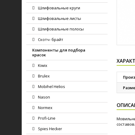
Шлифовальные круги
Шлифовальные листы
Шлифовальные полосы
Скотч- брайт
Компоненты для подбора
красок
ХАРАК
Kiwix
Brulex
Прои
Mobihel Helios
Разм
Nason
ОПИСА
Normex
Profi-Line
Мовильны
составов
Spies Hecker