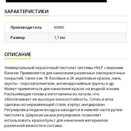
ХАРАКТЕРИСТИКИ
Производитель
KIWIX
Размер
1,7 мм
ОПИСАНИЕ
Универсальный окрасочный пистолет системы HVLP с верхним
бачком. Применяется для нанесения различных лакокрасочных
покрытий, таких как 1К базовые и 2К акриловые краски, лаки,
грунты - порозаполнители, антикоррозийные грунты и др.
Может применяться для нанесения красок на водной основе.
Распыляющая головка изготовлена из латуни, что
обеспечивает ее высокую износостойкость. Сопло и игла
сделаны из нержавеющей стали, корпус анодирован.
Регулировка подачи воздуха находится в нижней части ручки
пистолета. Широкая шкала регулировок позволяет
использовать краскопульт для нанесения материалов
различной вязкости и состава.