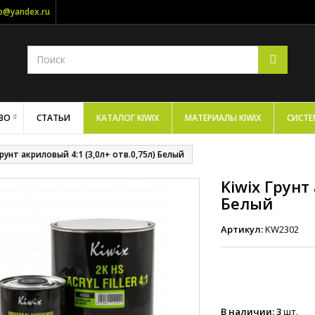
op@yandex.ru
ВО
СТАТЬИ
КАТАЛОГ KIWIX
МАТЕРИАЛЫ KIWIX
СИСТЕ
Грунт акриловый 4:1 (3,0л+ отв.0,75л) Белый
Kiwix Грунт
Белый
Артикул:
KW2302
В наличии:
3
шт.