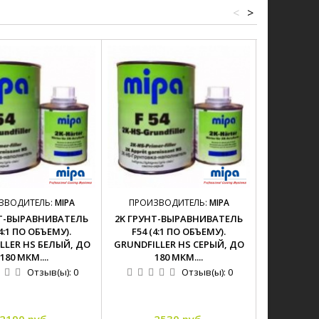
<
>
ЗВОДИТЕЛЬ:
MIPA
ПРОИЗВОДИТЕЛЬ:
MIPA
ПРОИЗВ
НТ-ВЫРАВНИВАТЕЛЬ
2K ГРУНТ-ВЫРАВНИВАТЕЛЬ
2K ГРУНТ
(4:1 ПО ОБЪЕМУ).
F54 (4:1 ПО ОБЪЕМУ).
F54 (4
LLER HS БЕЛЫЙ, ДО
GRUNDFILLER HS СЕРЫЙ, ДО
GRUNDFILL
180 МКМ....
180 МКМ....
Отзыв(ы):
0
Отзыв(ы):
0