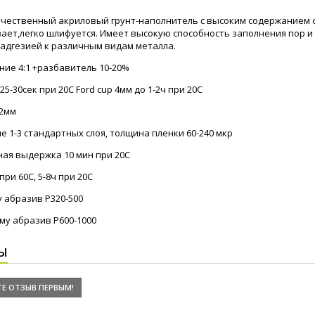
чественный акриловый грунт-наполнитель с высоким содержанием су
ает,легко шлифуется. Имеет высокую способность заполнения пор 
адгезией к различным видам металла.
ие 4:1 +разбавитель 10-20%
25-30сек при 20С Ford cup 4мм до 1-2ч при 20С
-2мм
е 1-3 стандартных слоя, толщина пленки 60-240 мкр
ая выдержка 10 мин при 20С
при 60С, 5-8ч при 20С
у абразив Р320-500
му абразив Р600-1000
Ы
Е ОТЗЫВ ПЕРВЫМ!