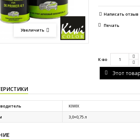
Написать отзыв
Печать
Увеличить
К-во
Этот това
ТЕРИСТИКИ
зводитель
KIWIX
м
3,0+0,75 л
НИЕ