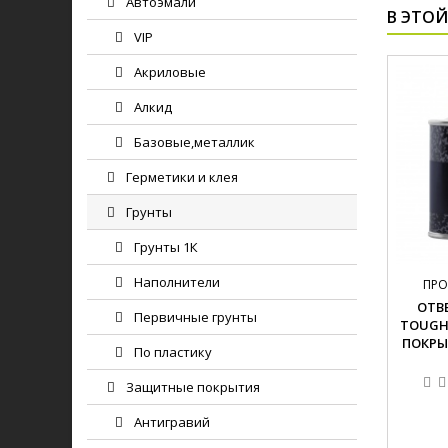
Автоэмали
В ЭТОЙ
VIP
Акриловые
Алкид
Базовые,металлик
Герметики и клея
Грунты
Грунты 1К
Наполнители
ПРО
ОТВ
Первичные грунты
TOUGH
ПОКРЫ
По пластику
Защитные покрытия
Антигравий