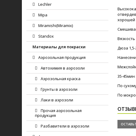
Lechler
Высокока
отвердев
Mipa
хорошей 
Miramishi(Miramix)
Смешиван
Standox
Вязкость 
Материалы для покраски
Дюза 1,5
Аэрозольная продукция
Нанесени
Межслойн
Автохимия в аэрозоли
35-45мин 
Аэрозольная краска
По сухом
Грунты в аэрозоли
По мокро
Лаки в аэрозоли
ОТЗЫВ
Прочая аэрозольная
продукция
ОСТАВЬТ
Разбавители в аэрозоли