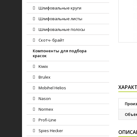
Шлифовальные круги
Шлифовальные листы
Шлифовальные полосы
Скотч- брайт
Компоненты для подбора
красок
Kiwix
Brulex
ХАРАК
Mobihel Helios
Nason
Прои
Normex
Объё
Profi-Line
Spies Hecker
ОПИСА