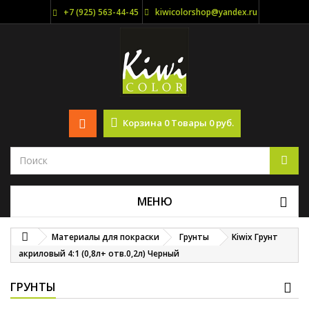
+7 (925) 563-44-45
kiwicolorshop@yandex.ru
Корзина
0
Товары
0 руб.
МЕНЮ
Материалы для покраски
Грунты
Kiwix Грунт
акриловый 4:1 (0,8л+ отв.0,2л) Черный
ГРУНТЫ