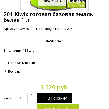
Увеличить
201 Kiwix готовая базовая эмаль
белая 1 л
Артикул:
KW5103
Производитель:
KIWIX
BASE COAT
В наличии:
138
шт.
Написать отзыв
Печать
1 520 руб.
В корзину
К-во
Купить в 1 клик