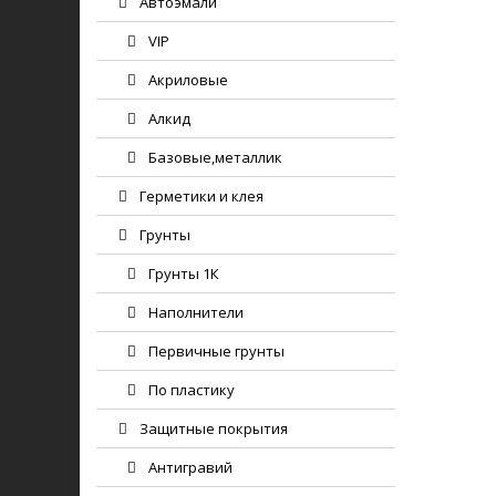
Автоэмали
VIP
Акриловые
Алкид
Базовые,металлик
Герметики и клея
Грунты
Грунты 1К
Наполнители
Первичные грунты
По пластику
Защитные покрытия
Антигравий